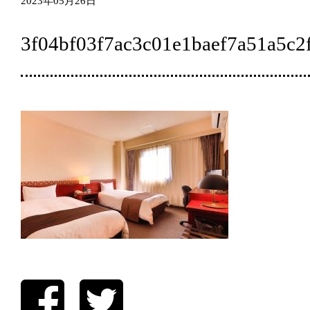
2023年05月26日
3f04bf03f7ac3c01e1baef7a51a5c2