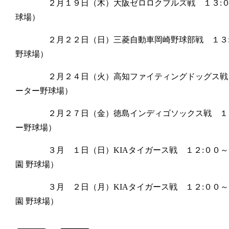
２月１９日（木）
大阪ゼロロクブルズ
戦 １３:
球場）
２月２２日（日）三菱自動車岡崎野球部戦 １３:
野球場）
２月２４日（火）
高知ファイティングドッグス
戦
ーター野球場）
２月２７日（金）
徳島インディゴソックス
戦 １
ー野球場）
３月 １日（日）
KIAタイガース
戦 １２:００
園 野球場
）
３月 ２日（月）
KIAタイガース
戦 １２:００
園 野球場
）